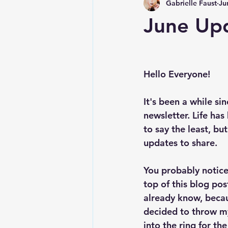
Gabrielle Faust
Ju
Horror Writers Association
W
June Upd
Nightshade Publications
Sho
Hello Everyone!
Recipes
Competitions
It's been a while sin
newsletter. Life has
to say the least, bu
updates to share.
You probably notice
top of this blog post
already know, becau
decided to throw my
into the ring for the