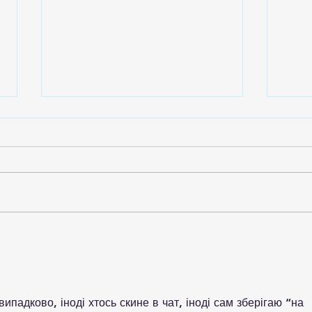
“The Execution”Gabrielle
Faust
“The Execution”Gabrielle Faust
©2026 It was an execution. And
the world bore witness As the
gunmen clapped and counted
bullet holes As if an innocent
"Col
man were nothing more Than a
Gabr
hunting trophy and
падково, іноді хтось скине в чат, іноді сам зберігаю “на 