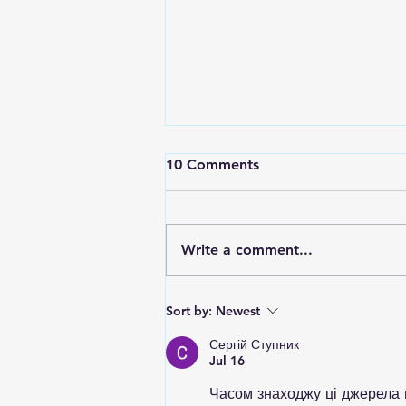
10 Comments
Write a comment...
Making My Back Catalog of
Sort by:
Newest
Books Free
Сергій Ступник
Jul 16
Часом знаходжу ці джерела ви