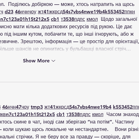
ел.  Поділюсь добіркою — може, хтось натрапить на щось 
г
ч
d23
46
н
чн
чо
у
жт
41
ж
кр
сд
54
s7
vb
s4
nw
e19
b4
k55
34
52
пп
кн
в
n7
c123
a01
h15
t21
2x5
cb1
т
35
38
пд
пс
км
ол
  Щодо загальної 
рисно мати кілька додаткових ресурсів під рукою. Це дає 
ю під іншим кутом, побачити те, що інші ігнорують, або ж 
звичне. Зрештою, інформація — це простір для орієнтації, 
ільше шансів не опинитись у бульбашці власної стріч…
Show More
3
46
н
чн
47
чо
у
tmp3
жт
41
ж
кр
сд
54
s7
vb
s4
nw
e19
b4
k55
34
52
пп
л
кв
n7
c123
a01
h15
t21
2x5
cb1
т
35
38
пд
пс
км
ол
  Часом знаход
хтось скине в чат, іноді сам зберігаю “на потім”. Частину 
 коли шукаю щось локальне чи нестандартне.    Вони різні
нальні стрічки. Я не беру все за правду — скоріше, для 