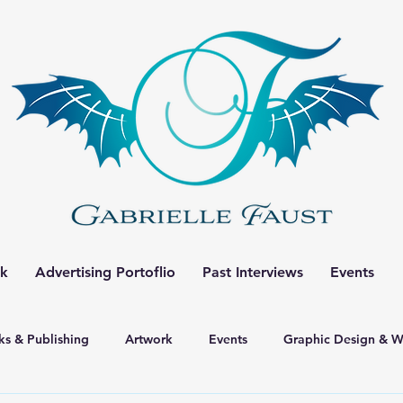
rk
Advertising Portoflio
Past Interviews
Events
s & Publishing
Artwork
Events
Graphic Design & 