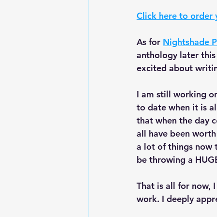
Click here to ord
As for 
Nightshade P
anthology later this
excited about writing
I am still working o
to date when it is a
that when the day c
all have been worth 
a lot of things now 
be throwing a HUGE 
That is all for now,
work. I deeply appre