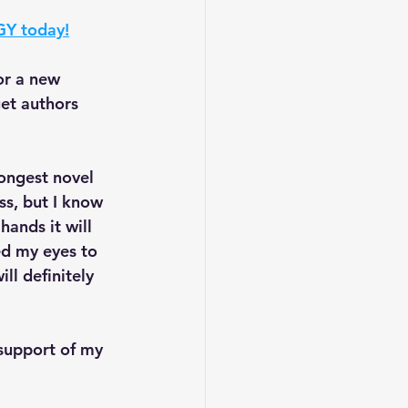
Y today!
or a new 
get authors 
longest novel 
ss, but I know 
ands it will 
ed my eyes to 
ll definitely 
 support of my 