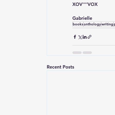
XOV''''VOX
Gabrielle
books
anthology
writing
Recent Posts