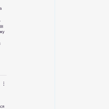
а 
  
кн
жу 
: 
ся 