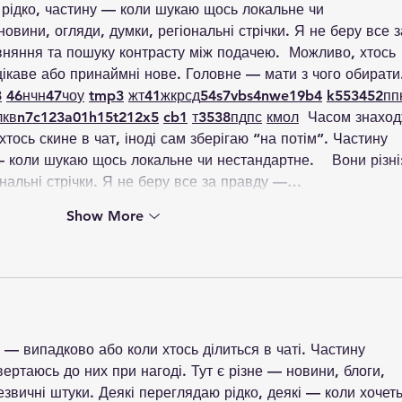
 рідко, частину — коли шукаю щось локальне чи 
 новини, огляди, думки, регіональні стрічки. Я не беру все з
вняння та пошуку контрасту між подачею.  Можливо, хтось 
ікаве або принаймні нове. Головне — мати з чого обирати.
3
46
н
чн
47
чо
у
tmp3
жт
41
ж
кр
сд
54
s7
vb
s4
nw
e19
b4
k55
34
52
пп
л
кв
n7
c123
a01
h15
t21
2x5
cb1
т
35
38
пд
пс
км
ол
  Часом знаход
хтось скине в чат, іноді сам зберігаю “на потім”. Частину 
 коли шукаю щось локальне чи нестандартне.    Вони різні
ональні стрічки. Я не беру все за правду —…
Show More
 — випадково або коли хтось ділиться в чаті. Частину 
вертаюсь до них при нагоді. Тут є різне — новини, блоги, 
езвичні штуки. Деякі переглядаю рідко, деякі — коли хочеть