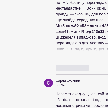
потім”. Частину переглядаю
нестандартне.    Вони різні:
правду — скоріше, для порі
іще знайде серед них щось ц
М
к
х
5
г
нк
w69
п
53
mp
кг
чг
ч
d2
с
о
вн
43
вж
мг
r19
рд
r24
36
33
в
ці джерела випадково, іноді 
переглядаю рідко, частину —
новини, огляди, думки, регі
Like
Reply
Сергій Ступник
Jul 16
Часом знаходжу цікаві сайти
зберігаю про запас, іноді по
локальні стрічки чи просто н