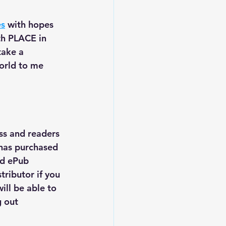
es
 with hopes 
7th PLACE in 
take a 
orld to me 
ss and readers 
has purchased 
nd ePub 
ributor if you 
ill be able to 
g out 