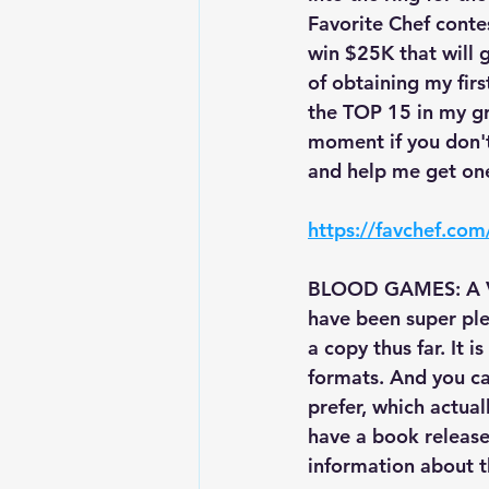
Favorite Chef
 conte
win $25K that will 
of obtaining my firs
the TOP 15 in my gr
moment if you don't
and help me get one
https://favchef.com
BLOOD GAMES: A
have been super ple
a copy thus far. It
formats. And you ca
prefer, which actual
have a book release 
information about t