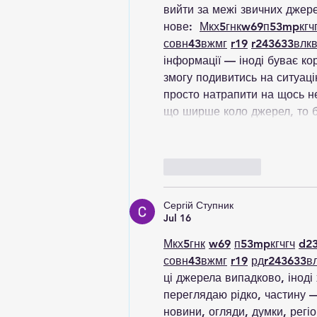
вийти за межі звичних джер
нове:  
М
к
х
5
г
нк
w69
п
53
mp
кг
ч
с
о
вн
43
вж
мг
r19
r24
36
33
вл
к
інформації — іноді буває ко
змогу подивитись на ситуаці
просто натрапити на щось не
що ширше коло джерел, то б
Like
Reply
Сергій Ступник
Jul 16
М
к
х
5
г
нк
w69
п
53
mp
кг
чг
ч
d2
с
о
вн
43
вж
мг
r19
рд
r24
36
33
в
ці джерела випадково, іноді 
переглядаю рідко, частину —
новини, огляди, думки, регіо